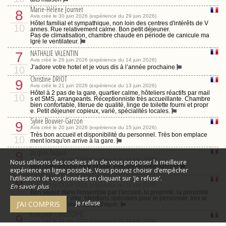
Marie-Hélène Journet
8
Avis créé le 30 juin 2026 (expérience du 29 juin 2026)
Hôtel familial et sympathique, non loin des centres d'intérêts de V
10
annes. Rue relativement calme. Bon petit déjeuner.
Pas de climatisation, chambre chaude en période de canicule ma
lgré le ventilateur.
NATHALIE VALENTIN
7
Avis créé le 26 juin 2026 (expérience du 14 juin 2026)
J’adore votre hotel et je vous dis à l’année prochaine
10
Christine DRIOT
9
Avis créé le 21 juin 2026 (expérience du 13 juin 2026)
Hôtel à 2 pas de la gare, quartier calme, hôteliers réactifs par mail
10
s et SMS, arrangeants. Réceptionniste très accueillante. Chambre
bien confortable, literue de qualité, linge de toilette fourni et propr
e. Petit déjeuner copieux, varié, spécialités locales.
Sylvie Bouvier-Garzon
9
Avis créé le 20 juin 2026 (expérience du 15 juin 2026)
Très bon accueil et disponibilité du personnel. Très bon emplace
10
ment lorsqu'on arrive à la gare.
Jacques Paquin
9
Avis créé le 19 juin 2026 (expérience du 18 juin 2026)
Nous utilisons des cookies afin de vous proposer la meilleure
Bon hôtel,proche gare et ville. Personnel sympathique
10
expérience en ligne possible. Vous pouvez choisir d’empêcher
jean-claude pasco
l’utilisation de vos données en cliquant sur 'Je refuse'.
9
Avis créé le 15 juin 2026 (expérience du 14 juin 2026)
En savoir plus
Bon séjour dans l'ensemble par l'accueil, la propreté, la proximité
10
avec le centre ville. Mentions spéciales pour le personnel, très ai
Je refuse
J’AI COMPRIS
mable, disponible, sympathique.
Françoise CHRISTOPHE
9
Avis créé le 14 juin 2026 (expérience du 13 juin 2026)