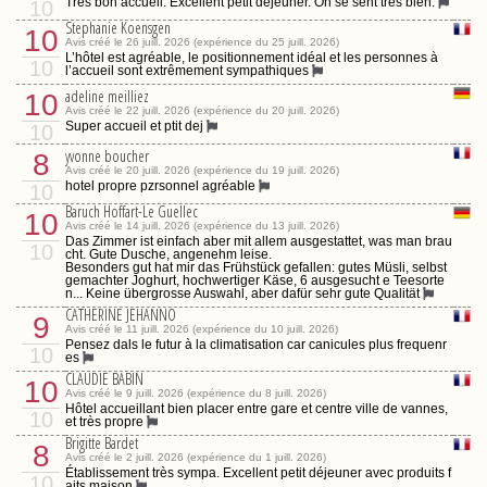
Très bon accueil. Excellent petit déjeuner. On se sent très bien.
10
Stephanie Koensgen
10
Avis créé le 26 juill. 2026 (expérience du 25 juill. 2026)
L’hôtel est agréable, le positionnement idéal et les personnes à
10
l’accueil sont extrêmement sympathiques
adeline meilliez
10
Avis créé le 22 juill. 2026 (expérience du 20 juill. 2026)
Super accueil et ptit dej
10
yvonne boucher
8
Avis créé le 20 juill. 2026 (expérience du 19 juill. 2026)
hotel propre pzrsonnel agréable
10
Baruch Hoffart-Le Guellec
10
Avis créé le 14 juill. 2026 (expérience du 13 juill. 2026)
Das Zimmer ist einfach aber mit allem ausgestattet, was man brau
10
cht. Gute Dusche, angenehm leise.
Besonders gut hat mir das Frühstück gefallen: gutes Müsli, selbst
gemachter Joghurt, hochwertiger Käse, 6 ausgesucht e Teesorte
n... Keine übergrosse Auswahl, aber dafür sehr gute Qualität
CATHERINE JEHANNO
9
Avis créé le 11 juill. 2026 (expérience du 10 juill. 2026)
Pensez dals le futur à la climatisation car canicules plus frequenr
10
es
CLAUDIE BABIN
10
Avis créé le 9 juill. 2026 (expérience du 8 juill. 2026)
Hôtel accueillant bien placer entre gare et centre ville de vannes,
10
et très propre
Brigitte Bardet
8
Avis créé le 2 juill. 2026 (expérience du 1 juill. 2026)
Établissement très sympa. Excellent petit déjeuner avec produits f
10
aits maison