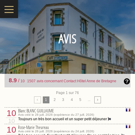
AVIS
8.9
/
10
1507
avis concernant Contact Hôtel Anne de Bretagne
Page 1 sur 76
1
2
3
4
5
...
Blanc BLANC GUILLAUME
10
Avis créé le 28 juill. 2026 (expérience du 27 juill. 2026)
Toujours un très bon accueil et un super petit déjeuner
10
Rose-Marie Theureau
10
Avis créé le 26 juill. 2026 (expérience du 24 juill. 2026)