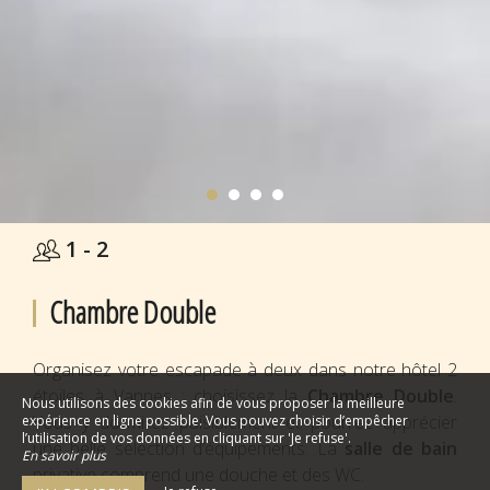
1 - 2
Chambre Double
Organisez votre escapade à deux dans notre hôtel 2
étoiles à Vannes : choisissez la
Chambre Double
.
Nous utilisons des cookies afin de vous proposer la meilleure
Vous y dormirez paisiblement et pourrez apprécier
expérience en ligne possible. Vous pouvez choisir d’empêcher
l’utilisation de vos données en cliquant sur 'Je refuse'.
une belle sélection d’équipements. La
salle de bain
En savoir plus
privative comprend une douche et des WC.