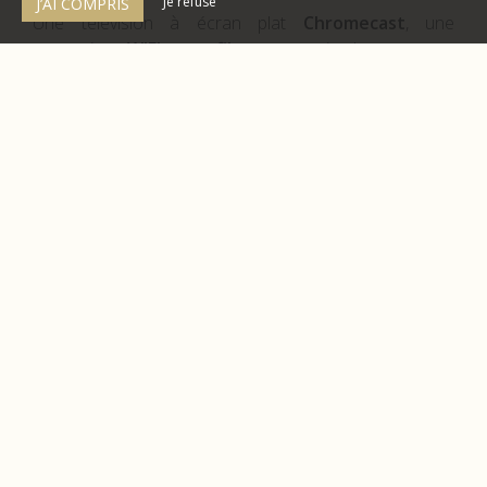
Je refuse
J’AI COMPRIS
Une télévision à écran plat
Chromecast
, une
connexion
WIFI par fibre
, un coin bureau, une
penderie, des serviettes de bain et une couette vous
attendent dans votre chambre.
Sur demande, vous pourrez bénéficier d’un service de
bagagerie et trouver une bouilloire dans votre
chambre à votre arrivée.
1 lit double de 140x190cm
Salle de bain avec douche
Télévision – WIFI par fibre
Linge de toilette - Couette
Bureau – Penderie
Chauffage réglable individuellement